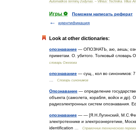
Automatikos
terminų
žodynas
. –
Vilnius:
Technika
.
Vilius
An
Игры ⚽
Поможем написать реферат
идентификация
Look at other dictionaries:
опознавание
— ОПОЗНАТЬ, аю, аешь; ознан
приметам. О. убитого. Толковый словарь 
словарь Ожегова
опознавание
— сущ., кол во синонимов: 7
…
Словарь синонимов
Опознавание
— определение государстве
объекта (самолета, корабля, войск и др)
радиоэлектронных систем опознавания. 
опознавание
— — [Я.Н.Лугинский, М.С.Фе
электротехнике и электроэнергетике, Моск
identification …
Справочник технического перево