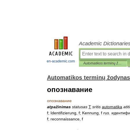
Academic Dictionarie
en-academic.com
Automatikos terminų žodynas
Automatikos terminų žodynas
опознавание
опознавание
atpažinimas
statusas
T
sritis
automatika
ati
f
;
Identifizierung
,
f
;
Kennung
,
f
rus
.
идентифи
f
;
reconnaissance
,
f