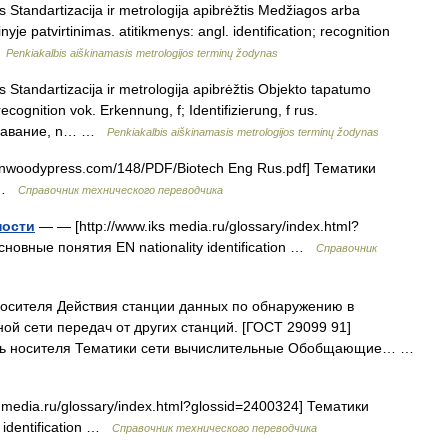
s Standartizacija ir metrologija apibrėžtis Medžiagos arba
e patvirtinimas. atitikmenys: angl. identification; recognition
…
Penkiakalbis aiškinamasis metrologijos terminų žodynas
 Standartizacija ir metrologija apibrėžtis Objekto tapatumo
recognition vok. Erkennung, f; Identifizierung, f rus.
ознавание, n… …
Penkiakalbis aiškinamasis metrologijos terminų žodynas
nwoodypress.com/148/PDF/Biotech Eng Rus.pdf] Тематики
g …
Справочник технического переводчика
ности
— — [http://www.iks media.ru/glossary/index.html?
сновные понятия EN nationality identification …
Справочник
осителя Действия станции данных по обнаружению в
ой сети передач от других станций. [ГОСТ 29099 91]
ль носителя Тематики сети вычислительные Обобщающие… …
 media.ru/glossary/index.html?glossid=2400324] Тематики
 identification …
Справочник технического переводчика