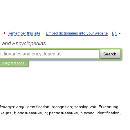
Remember this site
Embed dictionaries into your website
EN
s and Encyclopedias
Search!
Interpretations
tikmenys
:
angl
.
identification
;
recognition
;
sensing
vok
.
Erkennung
,
кация
,
f
;
опознавание
,
n
;
распознавание
,
n
pranc
.
identification
,