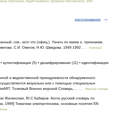
tanas
Geleževičius
,
Angelė
Kaulakienė
,
Stanislovas
Marcinkevičius
.
2004
.
распознавание
ный; сов., кого что (офиц.). Узнать по каким н. признакам,
Ожегова. С.И. Ожегов, Н.Ю. Шведова. 1949 1992 …
Толковый
 • аутентификация (5) • дешифрирование (11) • идентификация
нной и ведомственной принадлежности обнаруженного
. Осуществляется визуально или с помощью специальных
EdwART. Толковый Военно морской Словарь,… …
Морской словарь
зи Жилинская, Ю.С.Кабиров. Англо русский словарь по
ва, 1999] Тематики электротехника, основные понятия EN
дчика