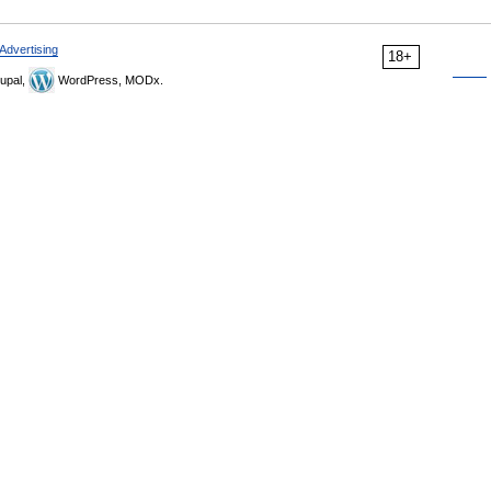
Advertising
18+
upal,
WordPress, MODx.