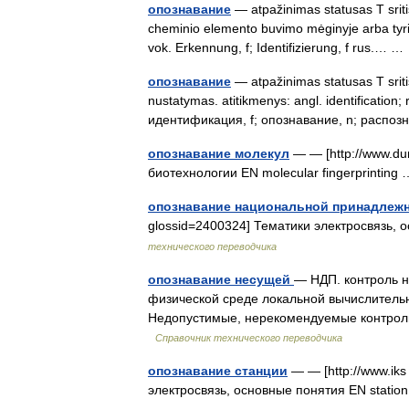
опознавание
— atpažinimas statusas T sriti
cheminio elemento buvimo mėginyje arba tyrinyj
vok. Erkennung, f; Identifizierung, f rus.… 
опознавание
— atpažinimas statusas T sritis
nustatymas. atitikmenys: angl. identification; 
идентификация, f; опознавание, n; расп
опознавание молекул
— — [http://www.du
биотехнологии EN molecular fingerprintin
опознавание национальной принадлеж
glossid=2400324] Тематики электросвязь, о
технического переводчика
опознавание несущей
— НДП. контроль н
физической среде локальной вычислительн
Недопустимые, нерекомендуемые контро
Справочник технического переводчика
опознавание станции
— — [http://www.iks
электросвязь, основные понятия EN station